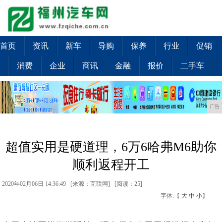
首页
资讯
新车
导购
保养
行业
促销
消费
企业
商讯
金融
报价
二手车
广告
超值实用是硬道理，6万6哈弗M6助你
顺利返程开工
2020年02月06日 14:36:49 [来源：互联网] [
阅读：25
]
字体:【
大
中
小
】