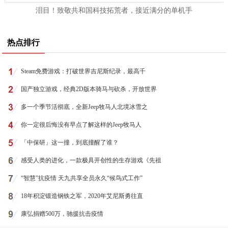
泪目！致敬共和国科技拓荒者，接近满分的单机手
热点排行
Steam免费游戏：打破世界吉尼斯纪录，最高千
国产独立游戏，经典2D版本骑马与砍杀，开放世界
多一个季节活彻底，全新Jeep牧马人北境冰雪之
你一定很后悔没有早点了解这样的Jeep牧马人
「中保研」这一撞，到底撞醒了谁？
感受人类的进化，一款极具开创性的生存游戏《先祖
“智慧”抗疫情 天九共享全员永久“候鸟式工作”
18年积淀锻造钢铁之军，2020年艾尼斯勇往直
康弘捐赠500万，驰援抗击疫情