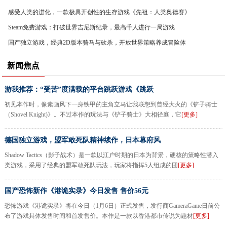
感受人类的进化，一款极具开创性的生存游戏《先祖：人类奥德赛》
Steam免费游戏：打破世界吉尼斯纪录，最高千人进行一局游戏
国产独立游戏，经典2D版本骑马与砍杀，开放世界策略养成冒险体
验
新闻焦点
游我推荐：“受苦”度满载的平台跳跃游戏《跳跃
初见本作时，像素画风下一身铁甲的主角立马让我联想到曾经大火的《铲子骑士
（Shovel Knight)》。不过本作的玩法与《铲子骑士》大相径庭，它
[更多]
德国独立游戏，盟军敢死队精神续作，日本幕府风
Shadow Tactics（影子战术）是一款以江户时期的日本为背景，硬核的策略性潜入
类游戏，采用了经典的盟军敢死队玩法，玩家将指挥5人组成的团
[更多]
国产恐怖新作《港诡实录》今日发售 售价56元
恐怖游戏《港诡实录》将在今日（1月6日）正式发售，发行商GameraGame日前公
布了游戏具体发售时间和首发售价。本作是一款以香港都市传说为题材
[更多]