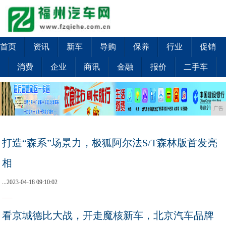
首页
资讯
新车
导购
保养
行业
促销
消费
企业
商讯
金融
报价
二手车
广告
打造“森系”场景力，极狐阿尔法S/T森林版首发亮
相
...
2023-04-18 09:10:02
看京城德比大战，开走魔核新车，北京汽车品牌