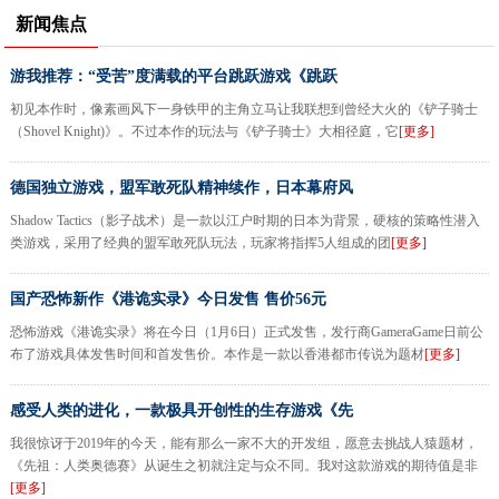
新闻焦点
游我推荐：“受苦”度满载的平台跳跃游戏《跳跃
初见本作时，像素画风下一身铁甲的主角立马让我联想到曾经大火的《铲子骑士
（Shovel Knight)》。不过本作的玩法与《铲子骑士》大相径庭，它
[更多]
德国独立游戏，盟军敢死队精神续作，日本幕府风
Shadow Tactics（影子战术）是一款以江户时期的日本为背景，硬核的策略性潜入
类游戏，采用了经典的盟军敢死队玩法，玩家将指挥5人组成的团
[更多]
国产恐怖新作《港诡实录》今日发售 售价56元
恐怖游戏《港诡实录》将在今日（1月6日）正式发售，发行商GameraGame日前公
布了游戏具体发售时间和首发售价。本作是一款以香港都市传说为题材
[更多]
感受人类的进化，一款极具开创性的生存游戏《先
我很惊讶于2019年的今天，能有那么一家不大的开发组，愿意去挑战人猿题材，
《先祖：人类奥德赛》从诞生之初就注定与众不同。我对这款游戏的期待值是非
[更多]