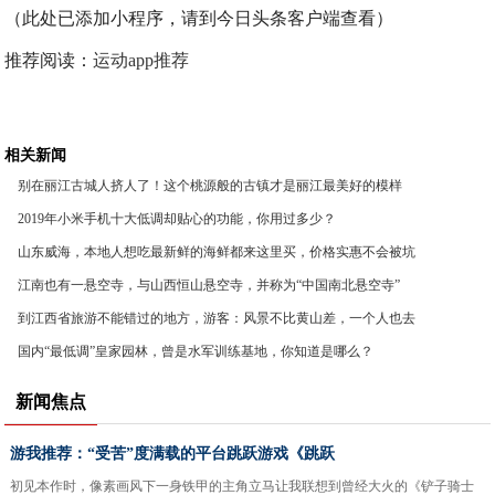
（此处已添加小程序，请到今日头条客户端查看）
推荐阅读：
运动app推荐
相关新闻
别在丽江古城人挤人了！这个桃源般的古镇才是丽江最美好的模样
2019年小米手机十大低调却贴心的功能，你用过多少？
山东威海，本地人想吃最新鲜的海鲜都来这里买，价格实惠不会被坑
江南也有一悬空寺，与山西恒山悬空寺，并称为“中国南北悬空寺”
到江西省旅游不能错过的地方，游客：风景不比黄山差，一个人也去
国内“最低调”皇家园林，曾是水军训练基地，你知道是哪么？
新闻焦点
游我推荐：“受苦”度满载的平台跳跃游戏《跳跃
初见本作时，像素画风下一身铁甲的主角立马让我联想到曾经大火的《铲子骑士