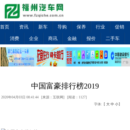
首页
资讯
新车
导购
保养
行业
促销
消费
企业
商讯
金融
报价
二手车
广告
中国富豪排行榜2019
2020年04月03日 08:41:44 [来源：互联网] [
阅读：1127
]
字体:【
大
中
小
】