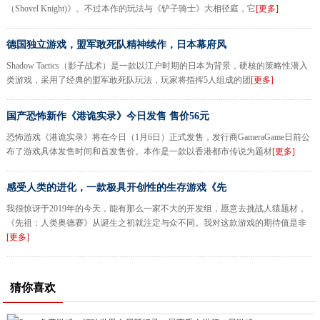
（Shovel Knight)》。不过本作的玩法与《铲子骑士》大相径庭，它
[更多]
德国独立游戏，盟军敢死队精神续作，日本幕府风
Shadow Tactics（影子战术）是一款以江户时期的日本为背景，硬核的策略性潜入
类游戏，采用了经典的盟军敢死队玩法，玩家将指挥5人组成的团
[更多]
国产恐怖新作《港诡实录》今日发售 售价56元
恐怖游戏《港诡实录》将在今日（1月6日）正式发售，发行商GameraGame日前公
布了游戏具体发售时间和首发售价。本作是一款以香港都市传说为题材
[更多]
感受人类的进化，一款极具开创性的生存游戏《先
我很惊讶于2019年的今天，能有那么一家不大的开发组，愿意去挑战人猿题材，
《先祖：人类奥德赛》从诞生之初就注定与众不同。我对这款游戏的期待值是非
[更多]
猜你喜欢