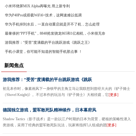
小米环绕屏MIX Alpha再曝光 用上新专利
华为P40Pro或搭载WiFi6+技术，这网速难以低调
华为手机掉到水后，一直自动重启就是开不了机，怎么处理
最奢侈的“PPT手机”，8848抢发骁龙865和1亿相机，小米很无奈
游我推荐：“受苦”度满载的平台跳跃游戏《跳跃之王》
手机小课堂，你可能不知道的智能手机那点事 ！
新闻焦点
游我推荐：“受苦”度满载的平台跳跃游戏《跳跃
初见本作时，像素画风下一身铁甲的主角立马让我联想到曾经大火的《铲子骑士
（Shovel Knight)》。不过本作的玩法与《铲子骑士》大相径庭，它
[更多]
德国独立游戏，盟军敢死队精神续作，日本幕府风
Shadow Tactics（影子战术）是一款以江户时期的日本为背景，硬核的策略性潜入
类游戏，采用了经典的盟军敢死队玩法，玩家将指挥5人组成的团
[更多]