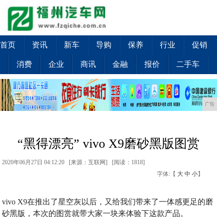
首页
资讯
新车
导购
保养
行业
促销
消费
企业
商讯
金融
报价
二手车
广告
“黑得漂亮” vivo X9磨砂黑版图赏
2020年06月27日 04:12:20 [来源：互联网] [
阅读：1818
]
字体:【
大
中
小
】
vivo X9在推出了星空灰以后，又给我们带来了一体感更足的磨
砂黑版，本次的图赏就带大家一块来体验下这款产品。