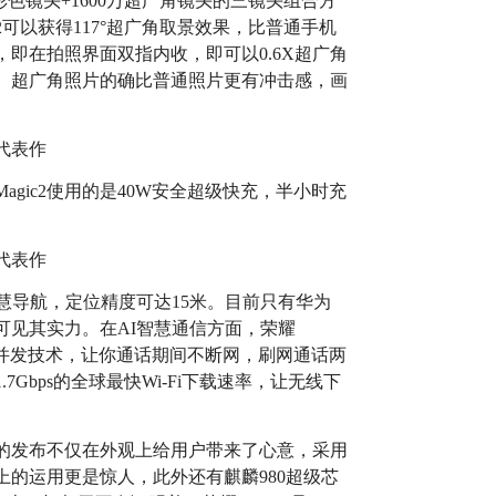
万彩色镜头+1600万超广角镜头的三镜头组合方
c2可以获得117°超广角取景效果，比普通手机
即在拍照界面双指内收，即可以0.6X超广角
。超广角照片的确比普通照片更有冲击感，画
gic2使用的是40W安全超级快充，半小时充
频智慧导航，定位精度可达15米。目前只有华为
证，可见其实力。在AI智慧通信方面，荣耀
话数据并发技术，让你通话期间不断网，刷网通话两
Gbps的全球最快Wi-Fi下载速率，让无线下
c2的发布不仅在外观上给用户带来了心意，采用
上的运用更是惊人，此外还有麒麟980超级芯