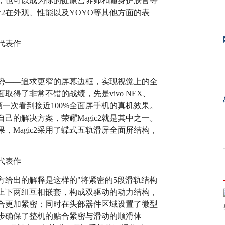
，也可以成为你的健康营养师和随身护肤官等
c2在外观、性能以及YOYO等其他方面的表
势——追求更窄的屏幕边框，实现视觉上的全
得了非常不错的战绩，先是vivo NEX、
用户第一次看到接近100%全面屏手机的真机效果。
己的解决方案，荣耀Magic2就是其中之一。
，Magic2采用了蝶式五轨滑屏全面屏结构，
官方给出的解释是这样的"将紧密的5段滑轨结构
上下两组互相嵌套，构成双驱动的动力结构，
合更加紧密；同时在头部器件区域设置了微型
步确保了整机的贴合紧密与滑动的顺滑体