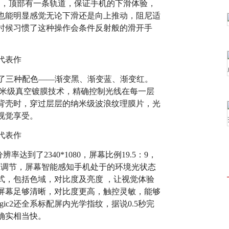
道，顶部有一条轨道，保证手机的下滑体验，
也能明显感觉无论下滑还是向上推动，阻尼适
时候习惯了这种操作会条件反射般的滑开手
提供了三种配色——渐变黑、渐变蓝、渐变红。
纳米级真空镀膜技术，精确控制光线在每一层
c2背壳时，穿过层层的纳米级波浪纹理膜片，光
视觉享受。
辨率达到了2340*1080，屏幕比例19.5：9，
AI调节，屏幕智能感知手机处于的环境光状态
式，包括色域，对比度及亮度 ，让视觉体验
屏幕足够清晰，对比度更高，触控灵敏，能够
ic2还全系标配屏内光学指纹，据说0.5秒完
确实相当快。