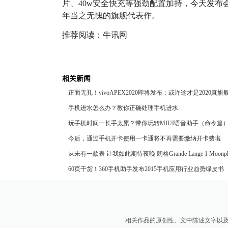
片、40w安全快充等强劲配置加持，今天发布会上
年当之无愧的旗舰代表作。
推荐阅读：
牛讯网
相关新闻
正面无孔！vivoAPEX2020即将发布：或许这才是2020真旗
手机进水怎么办？教你正确处理手机进水
玩手机时间一长手太累？带你玩转MIUI语音助手（命令篇
今后，通过手机开卡使用一卡通将不再需要缴纳开卡费啦
从未有一款表 让我如此期待夜晚 朗格Grande Lange 1 Moonph
“Lumen”
60页干货！360手机助手发布2015手机应用行业趋势绿皮书
相关作品的原创性、文中陈述文字以