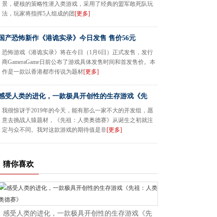
景，硬核的策略性潜入类游戏，采用了经典的盟军敢死队玩
法，玩家将指挥5人组成的团
[更多]
国产恐怖新作《港诡实录》今日发售 售价56元
恐怖游戏《港诡实录》将在今日（1月6日）正式发售，发行
商GameraGame日前公布了游戏具体发售时间和首发售价。本
作是一款以香港都市传说为题材
[更多]
感受人类的进化，一款极具开创性的生存游戏《先
我很惊讶于2019年的今天，能有那么一家不大的开发组，愿
意去挑战人猿题材，《先祖：人类奥德赛》从诞生之初就注
定与众不同。我对这款游戏的期待值是非
[更多]
猜你喜欢
感受人类的进化，一款极具开创性的生存游戏《先