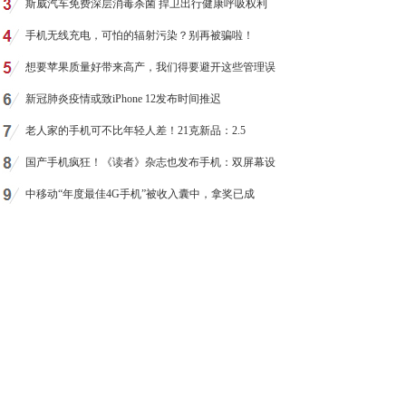
斯威汽车免费深层消毒杀菌 捍卫出行健康呼吸权利
手机无线充电，可怕的辐射污染？别再被骗啦！
想要苹果质量好带来高产，我们得要避开这些管理误
新冠肺炎疫情或致iPhone 12发布时间推迟
老人家的手机可不比年轻人差！21克新品：2.5
国产手机疯狂！《读者》杂志也发布手机：双屏幕设
中移动“年度最佳4G手机”被收入囊中，拿奖已成