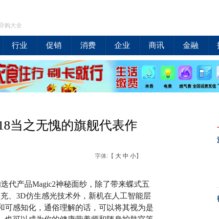
导购大全
行业
促销
消费
企业
商讯
金融
2018当之无愧的旗舰代表作
字体:【
大
中
小
】
的迭代产品Magic2神秘面纱，除了带来蝶式五
快充、3D仿生感光技术外，新机在人工智能层
智慧和可感知化，通俗理解的话，可以将其视为是