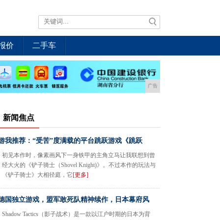
报价
二手车
广告
新闻焦点
游我推荐：“受苦”度满载的平台跳跃游戏《跳跃
初见本作时，像素画风下一身铁甲的主角立马让我联想到曾
经大火的《铲子骑士（Shovel Knight)》。不过本作的玩法与
《铲子骑士》大相径庭，它
[更多]
德国独立游戏，盟军敢死队精神续作，日本幕府风
Shadow Tactics（影子战术）是一款以江户时期的日本为背