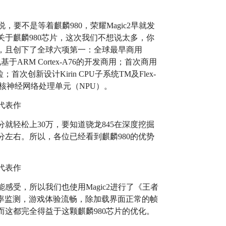
，要不是等着麒麟980，荣耀Magic2早就发
于麒麟980芯片，这次我们不想说太多，你
，且创下了全球六项第一：全球最早商用
于ARM Cortex-A76的开发商用；首次商用
粒；首次创新设计Kirin CPU子系统TM及Flex-
搭载双核神经网络处理单元（NPU）。
就轻松上30万，要知道骁龙845在深度挖掘
分左右。所以，各位已经看到麒麟980的优势
感受，所以我们也使用Magic2进行了《王者
行帧率监测，游戏体验流畅，除加载界面正常的帧
而这都完全得益于这颗麒麟980芯片的优化。