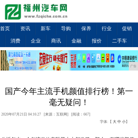
首页
资讯
新车
导购
保养
行业
促销
消费
企业
商讯
金融
报价
二手车
广告
国产今年主流手机颜值排行榜！第一
毫无疑问！
2020年07月21日 04:16:27 [来源：互联网] [
阅读：667
]
字体:【
大
中
小
】