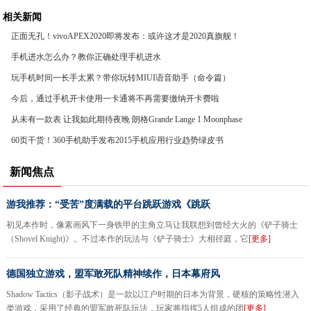
相关新闻
正面无孔！vivoAPEX2020即将发布：或许这才是2020真旗舰！
手机进水怎么办？教你正确处理手机进水
玩手机时间一长手太累？带你玩转MIUI语音助手（命令篇）
今后，通过手机开卡使用一卡通将不再需要缴纳开卡费啦
从未有一款表 让我如此期待夜晚 朗格Grande Lange 1 Moonphase
“Lumen”
60页干货！360手机助手发布2015手机应用行业趋势绿皮书
新闻焦点
游我推荐：“受苦”度满载的平台跳跃游戏《跳跃
初见本作时，像素画风下一身铁甲的主角立马让我联想到曾经大火的《铲子骑士
（Shovel Knight)》。不过本作的玩法与《铲子骑士》大相径庭，它
[更多]
德国独立游戏，盟军敢死队精神续作，日本幕府风
Shadow Tactics（影子战术）是一款以江户时期的日本为背景，硬核的策略性潜入
类游戏，采用了经典的盟军敢死队玩法，玩家将指挥5人组成的团
[更多]