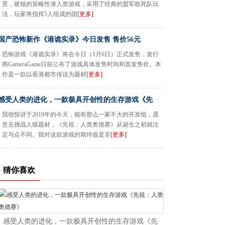
景，硬核的策略性潜入类游戏，采用了经典的盟军敢死队玩
法，玩家将指挥5人组成的团
[更多]
国产恐怖新作《港诡实录》今日发售 售价56元
恐怖游戏《港诡实录》将在今日（1月6日）正式发售，发行
商GameraGame日前公布了游戏具体发售时间和首发售价。本
作是一款以香港都市传说为题材
[更多]
感受人类的进化，一款极具开创性的生存游戏《先
我很惊讶于2019年的今天，能有那么一家不大的开发组，愿
意去挑战人猿题材，《先祖：人类奥德赛》从诞生之初就注
定与众不同。我对这款游戏的期待值是非
[更多]
猜你喜欢
感受人类的进化，一款极具开创性的生存游戏《先