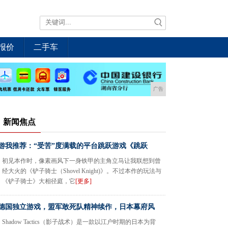
报价
二手车
广告
新闻焦点
游我推荐：“受苦”度满载的平台跳跃游戏《跳跃
初见本作时，像素画风下一身铁甲的主角立马让我联想到曾
经大火的《铲子骑士（Shovel Knight)》。不过本作的玩法与
《铲子骑士》大相径庭，它
[更多]
德国独立游戏，盟军敢死队精神续作，日本幕府风
Shadow Tactics（影子战术）是一款以江户时期的日本为背