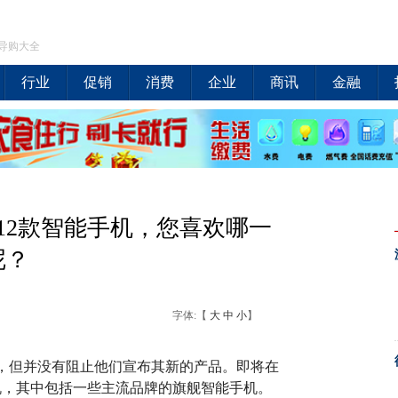
导购大全
行业
促销
消费
企业
商讯
金融
12款智能手机，您喜欢哪一
呢？
字体:【
大
中
小
】
，但并没有阻止他们宣布其新的产品。即将在
手机，其中包括一些主流品牌的旗舰智能手机。