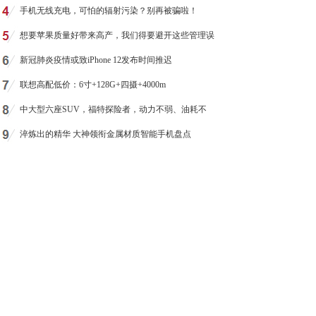
手机无线充电，可怕的辐射污染？别再被骗啦！
想要苹果质量好带来高产，我们得要避开这些管理误
新冠肺炎疫情或致iPhone 12发布时间推迟
联想高配低价：6寸+128G+四摄+4000m
中大型六座SUV，福特探险者，动力不弱、油耗不
淬炼出的精华 大神领衔金属材质智能手机盘点