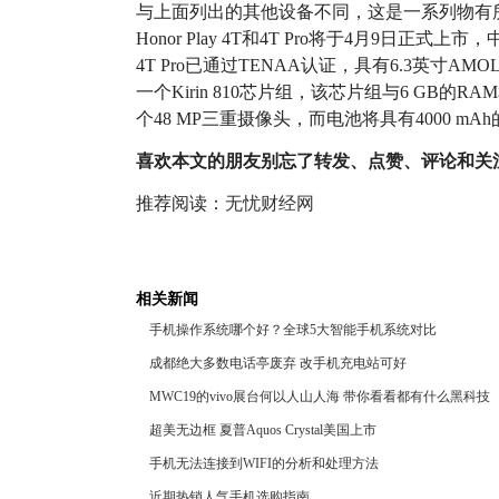
与上面列出的其他设备不同，这是一系列物有
Honor Play 4T和4T Pro将于4月9日正式上
4T Pro已通过TENAA认证，具有6.3英寸AM
一个Kirin 810芯片组，该芯片组与6 GB的
个48 MP三重摄像头，而电池将具有4000 mA
喜欢本文的朋友别忘了转发、点赞、评论和关
推荐阅读：
无忧财经网
相关新闻
手机操作系统哪个好？全球5大智能手机系统对比
成都绝大多数电话亭废弃 改手机充电站可好
MWC19的vivo展台何以人山人海 带你看看都有什么黑科技
超美无边框 夏普Aquos Crystal美国上市
手机无法连接到WIFI的分析和处理方法
近期热销人气手机选购指南