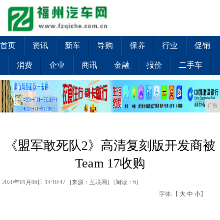
首页
资讯
新车
导购
保养
行业
促销
消费
企业
商讯
金融
报价
二手车
广告
《盟军敢死队2》高清复刻版开发商被
Team 17收购
2020年01月06日 14:10:47 [来源：互联网] [
阅读：6
]
字体:【
大
中
小
】