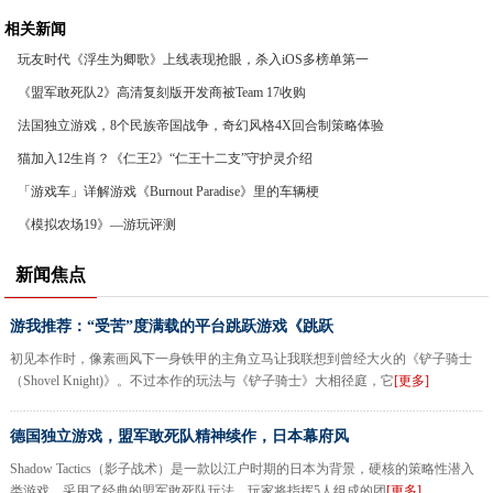
相关新闻
玩友时代《浮生为卿歌》上线表现抢眼，杀入iOS多榜单第一
《盟军敢死队2》高清复刻版开发商被Team 17收购
法国独立游戏，8个民族帝国战争，奇幻风格4X回合制策略体验
猫加入12生肖？《仁王2》“仁王十二支”守护灵介绍
「游戏车」详解游戏《Burnout Paradise》里的车辆梗
《模拟农场19》—游玩评测
新闻焦点
游我推荐：“受苦”度满载的平台跳跃游戏《跳跃
初见本作时，像素画风下一身铁甲的主角立马让我联想到曾经大火的《铲子骑士
（Shovel Knight)》。不过本作的玩法与《铲子骑士》大相径庭，它
[更多]
德国独立游戏，盟军敢死队精神续作，日本幕府风
Shadow Tactics（影子战术）是一款以江户时期的日本为背景，硬核的策略性潜入
类游戏，采用了经典的盟军敢死队玩法，玩家将指挥5人组成的团
[更多]