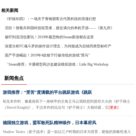
相关新闻
《轩辕剑四》：一场关于青铜朋客古代黑科技的浪漫幻想
泪目！致敬共和国科技拓荒者，接近满分的单机手游——《第九所》
被吓到流泪也要玩！2019年最恐怖的Steam新游都在这里
深度分析FC魂斗罗的操作设计理念，为何能成为后续同类型标杆产
品
国产手游崛起！2019年4款敢于打破传统的游戏“黑马”
「Steam推荐」卡通模型风沙盒建设模拟游戏：Little Big Workshop
新闻焦点
游我推荐：“受苦”度满载的平台跳跃游戏《跳跃
初见本作时，像素画风下一身铁甲的主角立马让我联想到曾经大火的《铲子骑士
（Shovel Knight)》。不过本作的玩法与《铲子骑士》大相径庭，它
[更多]
德国独立游戏，盟军敢死队精神续作，日本幕府风
Shadow Tactics（影子战术）是一款以江户时期的日本为背景，硬核的策略性潜入