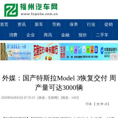
首页
资讯
新车
导购
保养
行业
促销
消费
企业
商讯
金融
报价
二手车
广告
外媒：国产特斯拉Model 3恢复交付 周
产量可达3000辆
2020年04月01日 07:35:25 [来源：互联网] [
阅读：1433
]
字体:【
大
中
小
】